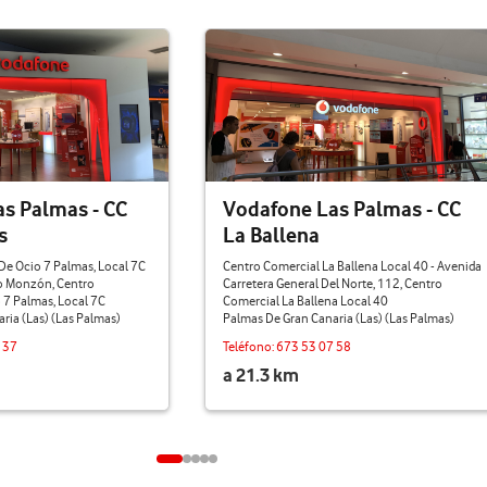
s Palmas - CC
Vodafone Las Palmas - CC
s
La Ballena
De Ocio 7 Palmas, Local 7C
Centro Comercial La Ballena Local 40 - Avenida
lo Monzón, Centro
Carretera General Del Norte, 112, Centro
 7 Palmas, Local 7C
Comercial La Ballena Local 40
ria (Las) (Las Palmas)
Palmas De Gran Canaria (Las) (Las Palmas)
 37
Teléfono:
673 53 07 58
a 21.3 km