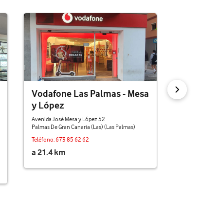
Vodafone Las Palmas - Mesa
Vodafon
y López
Calle Albareda,
Palmas De Gran
Avenida José Mesa y López 52
Palmas De Gran Canaria (Las) (Las Palmas)
Teléfono:
607 
Teléfono:
673 85 62 62
a 22 km
a 21.4 km