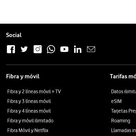
Pie de página de Vodafone
Enlaces a las redes sociales de Vodafone
Social
Fibra y móvil
Tarifas mó
Fibra y 2 líneas móvil + TV
Datos ilimi
Fibra y 3 líneas móvil
eSIM
Fibra y 4 líneas móvil
Tarjetas Pr
Fibra y móvil ilimitado
Roaming
Fibra Móvil y Netflix
Llamadas in