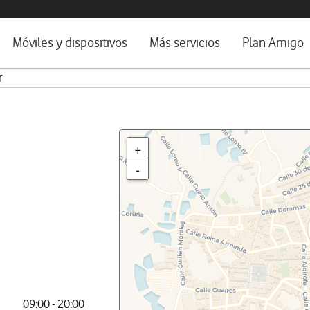
da e idioma
Móviles y dispositivos
Más servicios
Plan Amigo
r
fone TV
Móviles
Alianza Vodafone e Iberdrola
il 5G
Imagen y Sonido
Servicios avanzados
tura
Ver todos
+
dencias
-
09:00 - 20:00