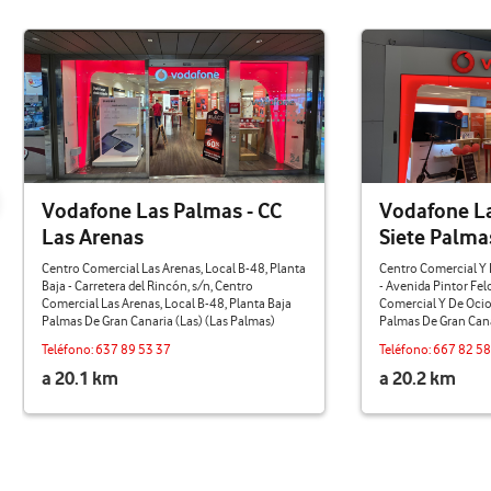
Vodafone Las Palmas - CC
Vodafone La
Las Arenas
Siete Palma
Centro Comercial Las Arenas, Local B-48, Planta
Centro Comercial Y 
Baja - Carretera del Rincón, s/n, Centro
- Avenida Pintor Fe
Comercial Las Arenas, Local B-48, Planta Baja
Comercial Y De Ocio
Palmas De Gran Canaria (Las) (Las Palmas)
Palmas De Gran Cana
Teléfono:
637 89 53 37
Teléfono:
667 82 58
a 20.1 km
a 20.2 km