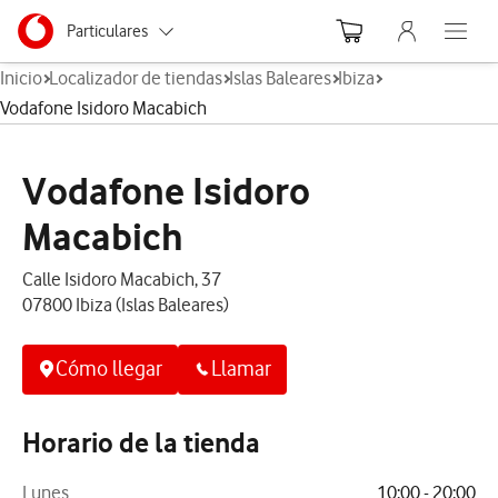
Menu nave
Ir a la pagina principal de vodafone.es
Menu navegación Segmento
Particulares
Abre el
Inicio
Localizador de tiendas
Islas Baleares
Ibiza
Autónomos
Vodafone Isidoro Macabich
Pymes
Vodafone Isidoro
Grandes empresas
y AA.PP.
Macabich
Calle Isidoro Macabich, 37
07800 Ibiza (Islas Baleares)
Cómo llegar
Llamar
Horario de la tienda
Lunes
10:00 - 20:00