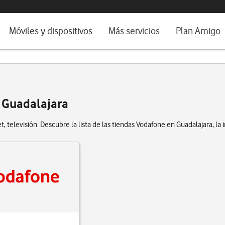
da e idioma
Móviles y dispositivos
Más servicios
Plan Amigo
fone TV
Móviles
Alianza Vodafone e Iberdrola
il 5G
Imagen y Sonido
Servicios avanzados
tura
Ver todos
e Guadalajara
dencias
, televisión. Descubre la lista de las tiendas Vodafone en Guadalajara, la