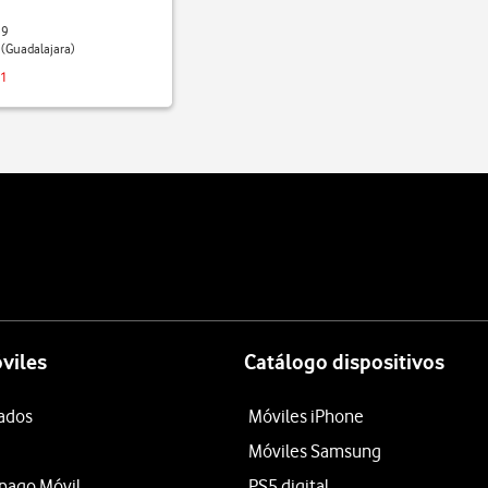
19
(Guadalajara)
41
viles
Catálogo dispositivos
tados
Móviles iPhone
Móviles Samsung
epago Móvil
PS5 digital