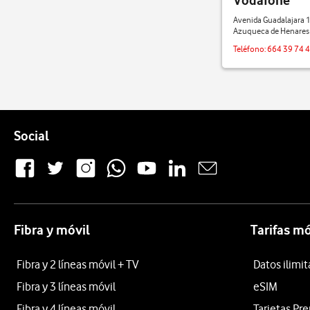
Vodafone
Avenida Guadalajara 
Azuqueca de Henares 
Teléfono:
664 39 74 
Pie de página de Vodafone
Enlaces a las redes sociales de Vodafone
Social
Fibra y móvil
Tarifas mó
Fibra y 2 líneas móvil + TV
Datos ilimi
Fibra y 3 líneas móvil
eSIM
Fibra y 4 líneas móvil
Tarjetas Pr