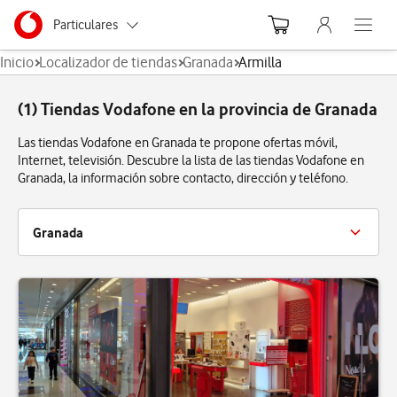
Menu nave
Ir a la pagina principal de vodafone.es
Menu navegación Segmento
Particulares
Abre el
Inicio
Localizador de tiendas
Granada
Armilla
Autónomos
(1) Tiendas Vodafone en la provincia de Granada
Pymes
Las tiendas Vodafone en Granada te propone ofertas móvil,
Grandes empresas
Internet, televisión. Descubre la lista de las tiendas Vodafone en
y AA.PP.
Granada, la información sobre contacto, dirección y teléfono.
Granada
Armilla
Baza
Granada
Motril