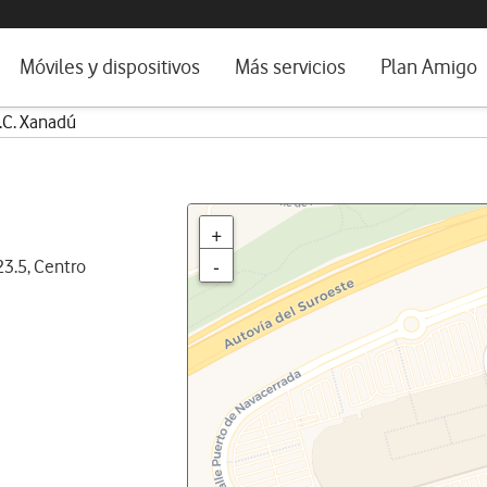
da e idioma
Móviles y dispositivos
Más servicios
Plan Amigo
.C. Xanadú
fone TV
Móviles
Alianza Vodafone e Iberdrola
il 5G
Imagen y Sonido
Servicios avanzados
tura
Ver todos
+
dencias
-
23.5, Centro