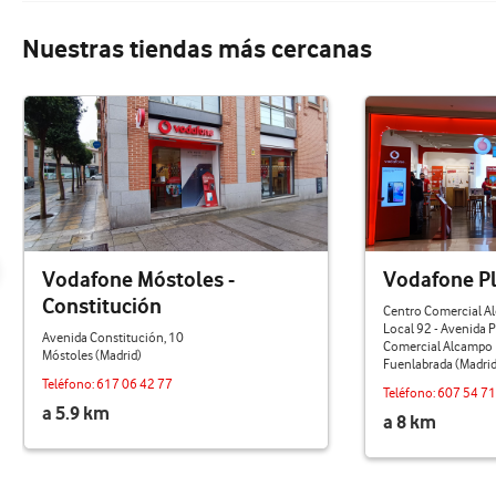
Nuestras tiendas más cercanas
Vodafone Móstoles -
Vodafone Pl
Constitución
Centro Comercial A
Local 92 - Avenida P
Avenida Constitución, 10
Comercial Alcampo 
Móstoles (Madrid)
Fuenlabrada (Madrid
Teléfono:
617 06 42 77
Teléfono:
607 54 71
a 5.9 km
a 8 km