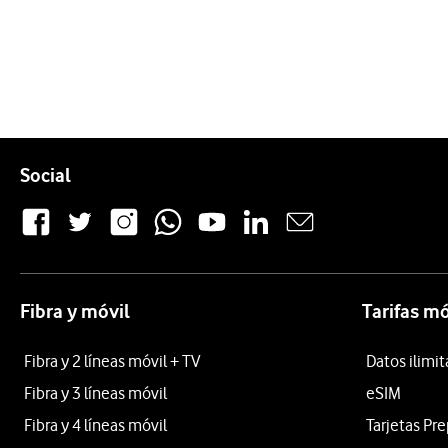
Pie de página de Vodafone
Enlaces a las redes sociales de Vodafone
Social
Fibra y móvil
Tarifas mó
Fibra y 2 líneas móvil + TV
Datos ilimi
Fibra y 3 líneas móvil
eSIM
Fibra y 4 líneas móvil
Tarjetas Pr