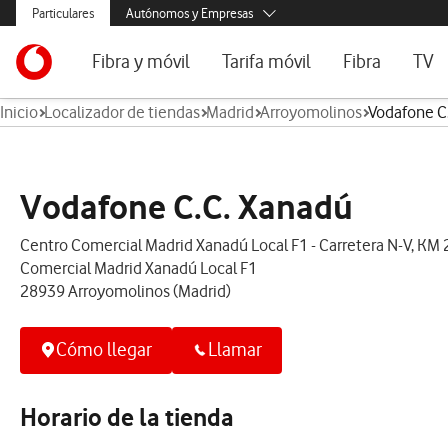
Menús secundarios. Enlace a particulares, empresas y autónomos, ayu
Particulares
Autónomos y Empresas
Menus de segmentación para empresas y autónomos
Menu navegación principal. Para dispositivos de escritorio
Autónomos
Ir a la pagina principal de vodafone.es
Fibra y móvil
Tarifa móvil
Fibra
TV
Pymes
Inicio
Localizador de tiendas
Madrid
Arroyomolinos
Vodafone C
Grandes empresas y AA.PP.
Ofertas especiales
Tarifas móvil contrato
Tarifas de fibra
Voda
Tarifas Fibra y Móvil
Tarifas móvil prepago
Internet portát
Tarifas Fibra y 2 Móvil
Consulta Cober
Vodafone C.C. Xanadú
Internet portátil 5G
Segundas Resi
Centro Comercial Madrid Xanadú Local F1 - Carretera N-V, KM 
Comercial Madrid Xanadú Local F1
Configura tu tarifa
28939 Arroyomolinos (Madrid)
Cómo llegar
Llamar
Horario de la tienda