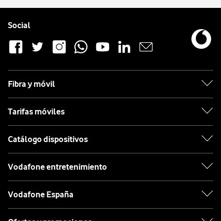
Pie de página de Vodafone
Enlaces a las redes sociales de Vodafone
Social
Fibra y móvil
Tarifas móviles
Catálogo dispositivos
Vodafone entretenimiento
Vodafone España