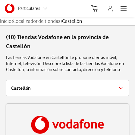
Menu nave
Ir a la pagina principal de vodafone.es
Menu navegación Segmento
Particulares
Abre el
Inicio
Localizador de tiendas
Castellón
Autónomos
(10) Tiendas Vodafone en la provincia de
Pymes
Castellón
Grandes empresas
Las tiendas Vodafone en Castellón te propone ofertas móvil,
y AA.PP.
Internet, televisión. Descubre la lista de las tiendas Vodafone en
Castellón, la información sobre contacto, dirección y teléfono.
Castellón
Castellon
Castellón de la Plana
Villareal