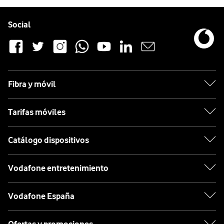
Pie de página de Vodafone
Enlaces a las redes sociales de Vodafone
Social
Fibra y móvil
Tarifas móviles
Catálogo dispositivos
Vodafone entretenimiento
Vodafone España