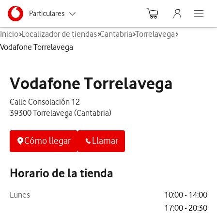
Menu nave
Ir a la pagina principal de vodafone.es
Menu navegación Segmento
Particulares
Abre el
Inicio
Localizador de tiendas
Cantabria
Torrelavega
Autónomos
Vodafone Torrelavega
Pymes
Vodafone Torrelavega
Grandes empresas y AA.PP.
Calle Consolación 12
39300 Torrelavega (Cantabria)
Cómo llegar
Llamar
Horario de la tienda
Lunes
10:00 - 14:00
17:00 - 20:30