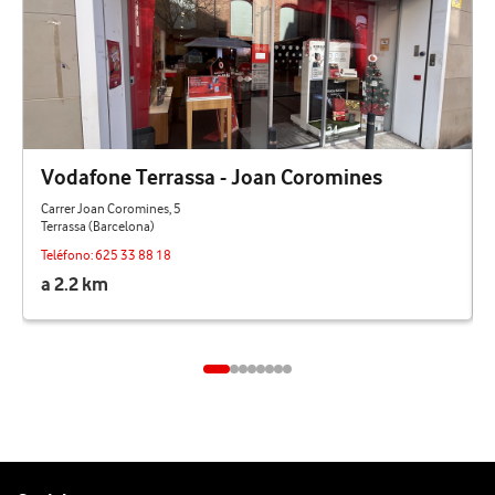
Vodafone Terrassa - Joan Coromines
Carrer Joan Coromines, 5
Terrassa (Barcelona)
Teléfono:
625 33 88 18
a 2.2 km
Pie de página de Vodafone