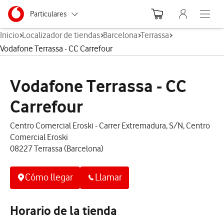
Menu nave
Ir a la pagina principal de vodafone.es
Menu navegación Segmento
Particulares
Abre el
Inicio
Localizador de tiendas
Barcelona
Terrassa
Autónomos
Vodafone Terrassa - CC Carrefour
Pymes
Vodafone Terrassa - CC
Grandes empresas
y AA.PP.
Carrefour
Centro Comercial Eroski - Carrer Extremadura, S/N, Centro
Comercial Eroski
08227 Terrassa (Barcelona)
Cómo llegar
Llamar
Horario de la tienda