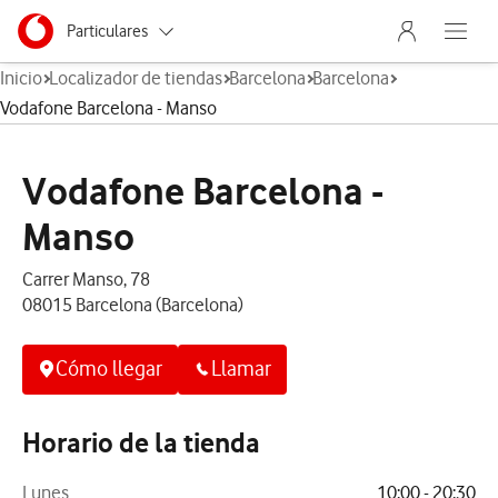
Menu nave
Ir a la pagina principal de vodafone.es
Menu navegación Segmento
Particulares
Abre el
Inicio
Localizador de tiendas
Barcelona
Barcelona
Autónomos
Vodafone Barcelona - Manso
Pymes
Vodafone Barcelona -
Grandes empresas
y AA.PP.
Manso
Carrer Manso, 78
08015 Barcelona (Barcelona)
Cómo llegar
Llamar
Horario de la tienda
Lunes
10:00 - 20:30