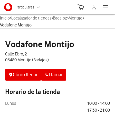
Menu nave
Ir a la pagina principal de vodafone.es
Menu navegación Segmento
Particulares
Abre el
Inicio
Localizador de tiendas
Badajoz
Montijo
Autónomos
Vodafone Montijo
Pymes
Vodafone Montijo
Grandes empresas
y AA.PP.
Calle Ebro, 2
06480 Montijo (Badajoz)
Cómo llegar
Llamar
Horario de la tienda
Lunes
10:00 - 14:00
17:30 - 21:00