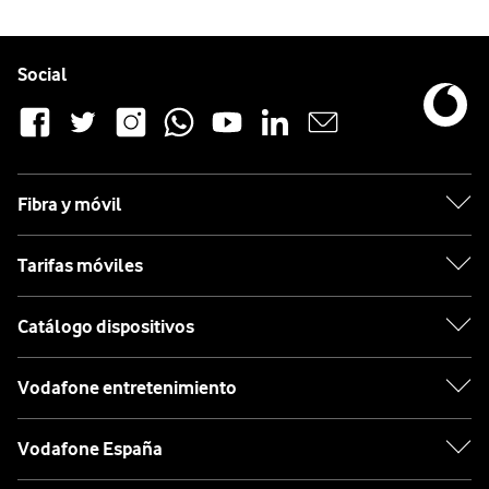
Pie de página de Vodafone
Enlaces a las redes sociales de Vodafone
Social
Fibra y móvil
Tarifas móviles
Catálogo dispositivos
Vodafone entretenimiento
Vodafone España