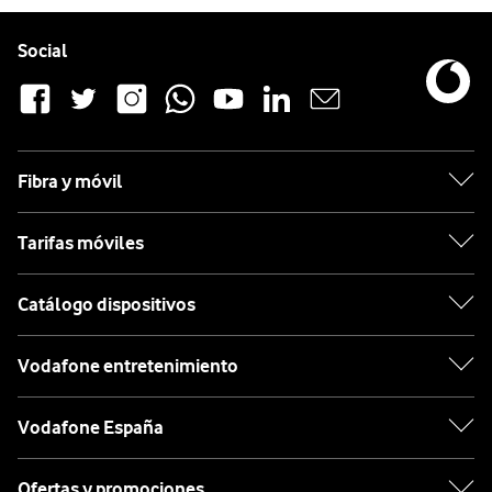
Pie de página de Vodafone
Enlaces a las redes sociales de Vodafone
Social
Fibra y móvil
Tarifas móviles
Catálogo dispositivos
Vodafone entretenimiento
Vodafone España
Ofertas y promociones