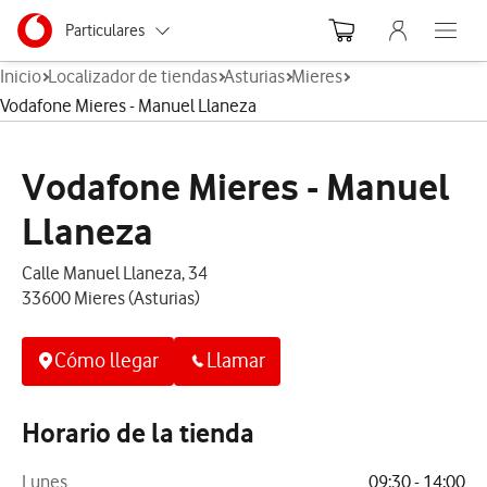
Menu nave
Ir a la pagina principal de vodafone.es
Menu navegación Segmento
Particulares
Abre el
Inicio
Localizador de tiendas
Asturias
Mieres
Autónomos
Vodafone Mieres - Manuel Llaneza
Pymes
Vodafone Mieres - Manuel
Grandes empresas
y AA.PP.
Llaneza
Calle Manuel Llaneza, 34
33600 Mieres (Asturias)
Cómo llegar
Llamar
Horario de la tienda
Lunes
09:30 - 14:00