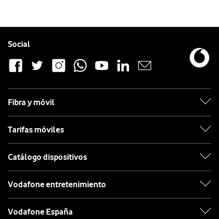
Pie de página de Vodafone
Enlaces a las redes sociales de Vodafone
Social
Fibra y móvil
Tarifas móviles
Catálogo dispositivos
Vodafone entretenimiento
Vodafone España