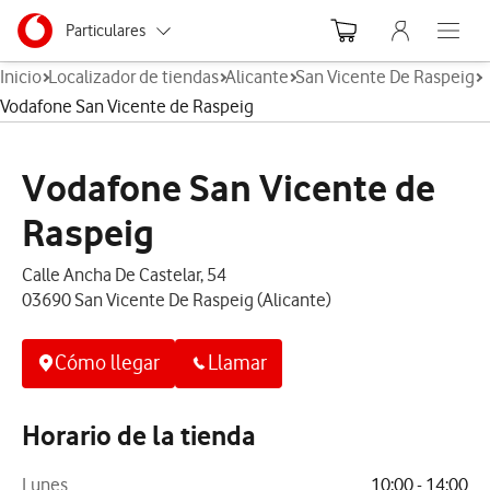
Menu nave
Ir a la pagina principal de vodafone.es
Menu navegación Segmento
Particulares
Abre el
Inicio
Localizador de tiendas
Alicante
San Vicente De Raspeig
Autónomos
Vodafone San Vicente de Raspeig
Pymes
Vodafone San Vicente de
Grandes empresas
y AA.PP.
Raspeig
Calle Ancha De Castelar, 54
03690 San Vicente De Raspeig (Alicante)
Cómo llegar
Llamar
Horario de la tienda
Lunes
10:00 - 14:00